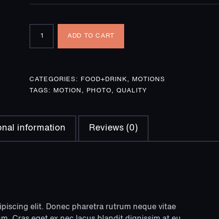
Kind
ADD TO CART
memories
quantity
CATEGORIES:
FOOD+DRINK
,
MOTIONS
TAGS:
MOTION
,
PHOTO
,
QUALITY
onal information
Reviews (0)
piscing elit. Donec pharetra rutrum neque vitae
m. Cras eget ex nec lacus blandit dignissim at eu