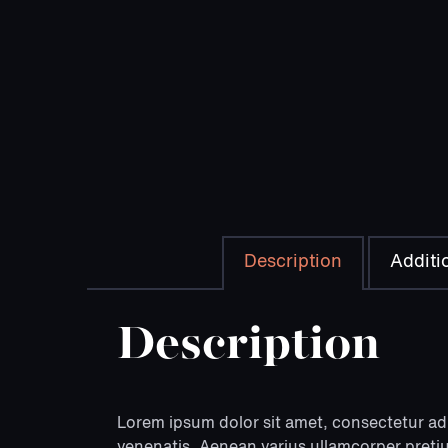
Description
Additi
Description
Lorem ipsum dolor sit amet, consectetur adi
venenatis. Aenean varius ullamcorper pretiu