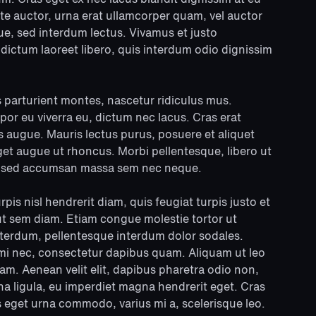
ate auctor, urna erat ullamcorper quam, vel auctor
ue, sed interdum lectus. Vivamus et justo
In dictum laoreet libero, quis interdum odio dignissim
 parturient montes, nascetur ridiculus mus.
por eu viverra eu, dictum nec lacus. Cras erat
us augue. Mauris lectus purus, posuere et aliquet
get augue ut rhoncus. Morbi pellentesque, libero ut
m, sed accumsan massa sem nec neque.
urpis nisl hendrerit diam, quis feugiat turpis justo et
 ut sem diam. Etiam congue molestie tortor ut
nterdum, pellentesque interdum dolor sodales.
mi nec, consectetur dapibus quam. Aliquam ut leo
m. Aenean velit elit, dapibus pharetra odio non,
a ligula, eu imperdiet magna hendrerit eget. Cras
 eget urna commodo, varius mi a, scelerisque leo.