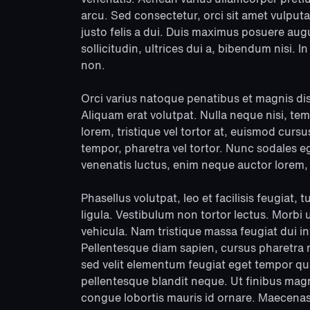
arcu. Sed consectetur, orci sit amet vulput
justo felis a dui. Duis maximus posuere aug
sollicitudin, ultrices dui a, bibendum nisi. 
non.
Orci varius natoque penatibus et magnis dis
Aliquam erat volutpat. Nulla neque nisi, tem
lorem, tristique vel tortor at, euismod curs
tempor, pharetra vel tortor. Nunc sodales e
venenatis luctus, enim neque auctor lore
Phasellus volutpat, leo et facilisis feugiat, t
ligula. Vestibulum non tortor lectus. Morbi
vehicula. Nam tristique massa feugiat dui i
Pellentesque diam sapien, cursus pharetra 
sed velit elementum feugiat eget tempor qua
pellentesque blandit neque. Ut finibus magn
congue lobortis mauris id ornare. Maecenas