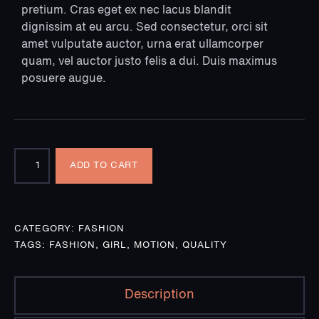
pretium. Cras eget ex nec lacus blandit
dignissim at eu arcu. Sed consectetur, orci sit
amet vulputate auctor, urna erat ullamcorper
quam, vel auctor justo felis a dui. Duis maximus
posuere augue.
Hippie
ADD TO CART
girl
quantity
CATEGORY:
FASHION
TAGS:
FASHION
,
GIRL
,
MOTION
,
QUALITY
Description