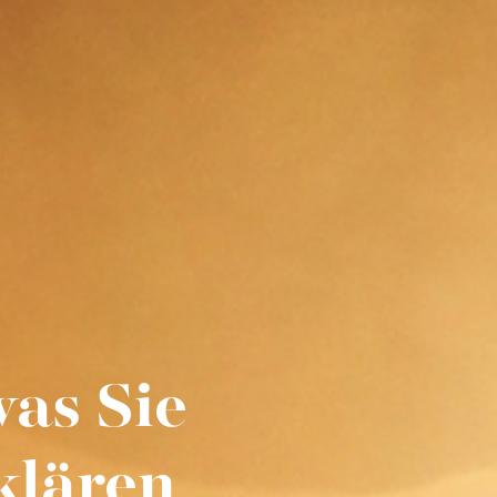
was Sie
klären