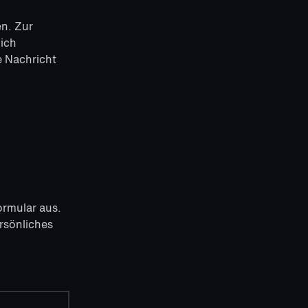
en. Zur
lich
e Nachricht
ormular aus.
rsönliches