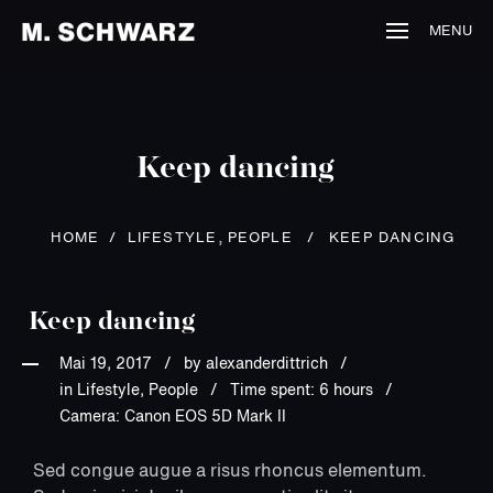
MENU
Keep dancing
,
HOME
/
LIFESTYLE
PEOPLE
/
KEEP DANCING
Keep dancing
Mai 19, 2017
by
alexanderdittrich
in Lifestyle, People
Time spent: 6 hours
Camera: Canon EOS 5D Mark II
Sed congue augue a risus rhoncus elementum.