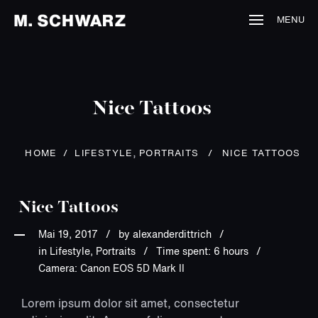
MENU
Nice Tattoos
,
HOME
/
LIFESTYLE
PORTRAITS
/
NICE TATTOOS
Nice Tattoos
Mai 19, 2017
by
alexanderdittrich
in Lifestyle, Portraits
Time spent: 6 hours
Camera: Canon EOS 5D Mark II
Lorem ipsum dolor sit amet, consectetur